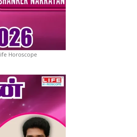
Life Horoscope