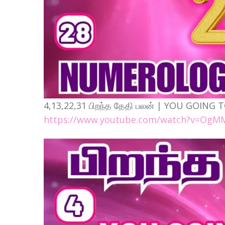
4,13,22,31 பிறந்த தேதி பலன் | YOU GOING
https://www.youtube.com/watch?v=OgM