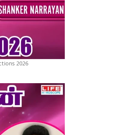
ctions 2026