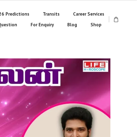
26 Predictions
Transits
Career Services
Question
For Enquiry
Blog
Shop