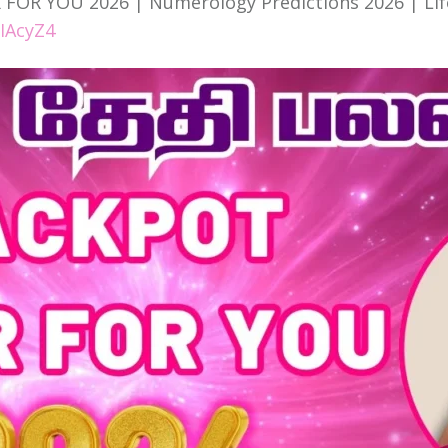
AR FOR YOU 2026 | Numerology Predictions 2026 | Li
IAcyZ4