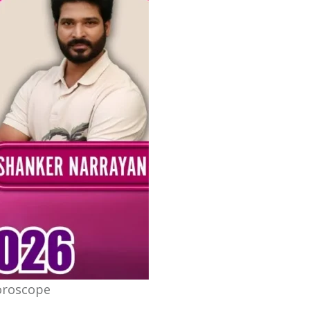
Horoscope