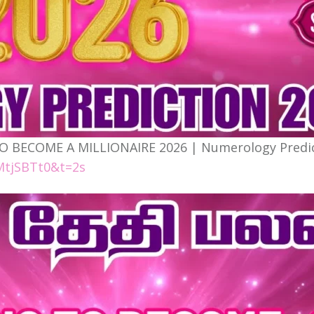
 TO BECOME A MILLIONAIRE 2026 | Numerology Predi
MtjSBTt0&t=2s